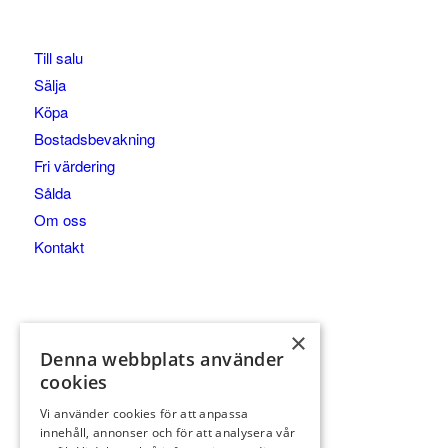
Till salu
Sälja
Köpa
Bostadsbevakning
Fri värdering
Sålda
Om oss
Kontakt
×
Wallin & Co AB
Denna webbplats använder
|
cookies
Essingestråket 17, 112 66 STOCKHOLM
Vi använder cookies för att anpassa
|
innehåll, annonser och för att analysera vår