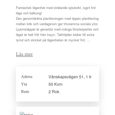
Fantastisk lägenhet med strålande sjöutsikt, lugnt fint
läge och balkong!
Den genomtänkta planlösningen med öppen planlösning
mellan kök och vardagsrum ger trivsamma sociala ytor.
Ljusinsläppet är generöst med många fönsterpartier och
läget är helt fritt från insyn. Takhöjden bidrar till extra
rymd och skicket på lägenheten är mycket fint.
Vardagsrummet är stort och luftigt med fönster i två
Läs mer
väderstreck. Här finns gott om plats för både soffgrupp
och matbord. Här finns utgången till balkong i fritt läge
med strålande sjöutsikt och vackra solnedgångar.
Köket har ljusa, släta luckor och skåp som sträcker sig
Vänskapsvägen 51, 1 tr
Adress
till full takhöjd vilket ger gott om förvaring, En köksö
gränsar av köket från vardagsrummet och ger extra bra
50 Kvm
Yta
arbetsytor. Köket är fullt maskinellt utrustat och det
2 Rok
Rum
finns diskmaskin.
Sovrummet är rofyllt med fri utsikt mot vattnet. Det
finns gott om plats för dubbelsäng och garderober för
förvaring.