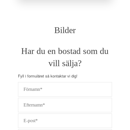
stannar vid T-centralen och Arlanda Express, kör
Kungsgatan förbi Stureplan och vidare upp till
Östermalm. Tvärbanan går mellan Sickla och ända till
Solna station via Gullmarsplan, Globen, Liljeholmen
och Alvik, alla med anknytning till tunnelbana och
Bilder
bussar, bl.a. till Arlanda och Bromma Flygplats. I
Årstaberg och Sundbyberg kan man också byta till
pendeltåg.
Har du en bostad som du
vill sälja?
Fyll i formuläret så kontaktar vi dig!