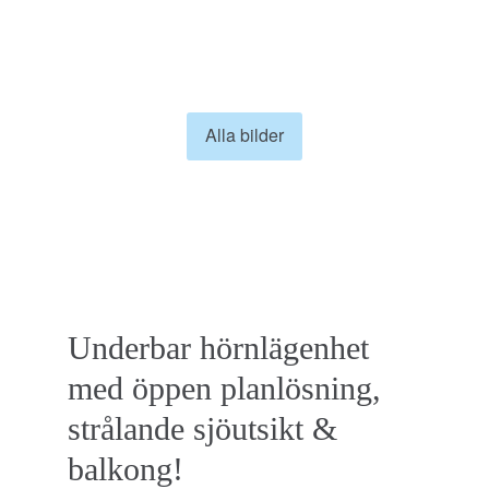
DENNA BOSTAD
ÄR SÅLD
Alla bilder
Underbar hörnlägenhet
med öppen planlösning,
strålande sjöutsikt &
balkong!