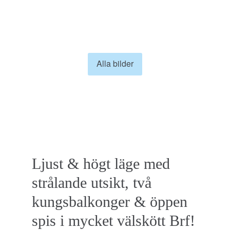
DENNA BOSTAD
ÄR SÅLD
Alla bilder
Ljust & högt läge med
strålande utsikt, två
kungsbalkonger & öppen
spis i mycket välskött Brf!