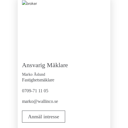
modernt och fräscht inredda takterrassen erbjuder
bokningsbar loggia under tak, kök, flera sittgrupper och
två grillar. Här odlas det bland annat tomater, björnbär
och örter, perfekt till grillmaten och fritt för alla att njuta
av. Takterrassen är bokningsbar för boende med privata
sällskap. I föreningen finns också
övernattningslägenhet, hobbyrum och cykelgarage
samt på baksidan av huset finns en mindre innergård.
Till lägenheten hör både vindsförråd om ca. 1,1x1,2
meter och källarförråd om ca.1x2 meter.
Ansvarig Mäklare
Marko Åslund
Fastighetsmäklare
0709-71 11 05
marko@wallinco.se
Anmäl intresse