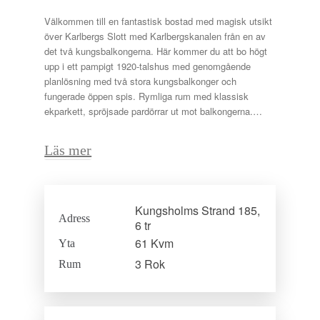
Välkommen till en fantastisk bostad med magisk utsikt
över Karlbergs Slott med Karlbergskanalen från en av
det två kungsbalkongerna. Här kommer du att bo högt
upp i ett pampigt 1920-talshus med genomgående
planlösning med två stora kungsbalkonger och
fungerade öppen spis. Rymliga rum med klassisk
ekparkett, spröjsade pardörrar ut mot balkongerna.
Charmigt kök med matplats för ca 4 personer vid
spröjsat fönster. Badrum med kaklade väggar i vitt,
Läs mer
ljust klinkergolv och badkar. Bevarade fina 20-
talsdetaljer såsom; spröjsade fönster, spegeldörrar,
generös takhöjd, tavellister och släta takrosetter –
detaljer som tillsammans skapar en tidlös karaktär.
Kungsholms Strand 185,
Adress
6 tr
Föreningen är välskött med god ekonomi i renoverad
61 Kvm
Yta
fastighet. Mycket låg belåningsgrad, endast 1 096
kr/m²! I föreningen finns en gemensam takterrass som
3 Rok
Rum
sträcker sig runt hela huset. Härifrån njuter du av
makalöst vackra vyer över Karlbergssjön, Karlbergs
slott och flera av Stockholms ikoniska byggnader. Den