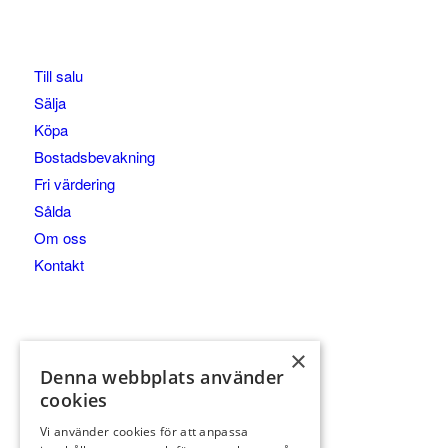
Till salu
Sälja
Köpa
Bostadsbevakning
Fri värdering
Sålda
Om oss
Kontakt
×
Wallin & Co AB
Denna webbplats använder
|
cookies
Essingestråket 17, 112 66 STOCKHOLM
Vi använder cookies för att anpassa
|