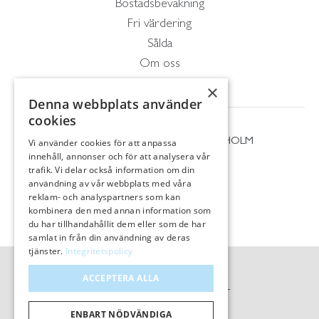
Bostadsbevakning
Fri värdering
Sålda
Om oss
Kontakt
×
Denna webbplats använder
cookies
Wallin & Co AB
Essingestråket 17, 112 66 STOCKHOLM
Vi använder cookies för att anpassa
08 - 656 82 00
innehåll, annonser och för att analysera vår
info@wallinco.se
trafik. Vi delar också information om din
användning av vår webbplats med våra
reklam- och analyspartners som kan
kombinera den med annan information som
du har tillhandahållit dem eller som de har
samlat in från din användning av deras
tjänster.
Integritetspolicy
© Wallin & Co AB
ACCEPTERA ALLA
Hemsidan levereras av Kust IT
ENBART NÖDVÄNDIGA
|