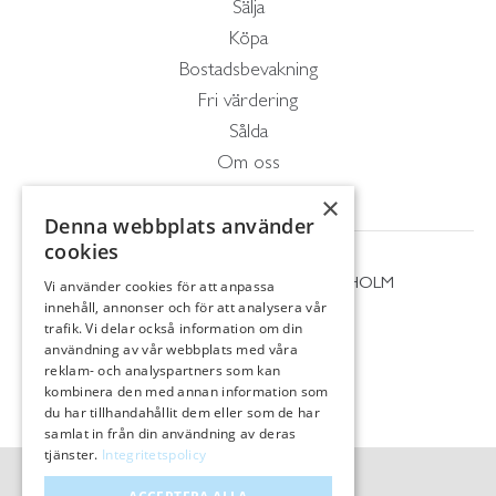
Sälja
Köpa
Bostadsbevakning
Fri värdering
Sålda
Om oss
Kontakt
×
Denna webbplats använder
cookies
Wallin & Co AB
Essingestråket 17, 112 66 STOCKHOLM
Vi använder cookies för att anpassa
08 - 656 82 00
innehåll, annonser och för att analysera vår
info@wallinco.se
trafik. Vi delar också information om din
användning av vår webbplats med våra
reklam- och analyspartners som kan
kombinera den med annan information som
du har tillhandahållit dem eller som de har
samlat in från din användning av deras
tjänster.
Integritetspolicy
© Wallin & Co AB