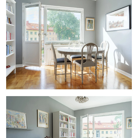
56:an, 91:an och Tvärbanan. Trivsam atmosfär och vackra
promenadstråk längs vattnet. Besök Essingetorget en vardag
och upptäck att smeknamnet "Lilla Paris" verkligen stämmer,
här möter man alla franskspråkiga föräldrar och barn från hela
Stockholm som går på Franska skolan, Lycée français Saint
Louis. Ön har ett trevligt utbud av restauranger och fik, på
Badstrandsvägen finns en italiensk bistro och ett bageri som
erbjuder öns boende god mat och trevliga fikastunder. Utöver
ett härligt utbud av mat erbjuder Stora Essingen också två gym
för den träningsintresserade. Från öns högsta punkt,
Kungsklippan har man utsikten österut mot Västerbron och
man skymtar Riddarfjärden med Gamla stan i bakgrunden.
Söderut ser man mot Hägersten och Mälarhöjden. Äppelviken
och Alvik ligger på andra sidan sundet vid badplatsen på öns
västra sida, tvärbanans bro mot Bromma är bilfri men har
separat gång- och cykelväg. Från spårvagnsperrongen har man