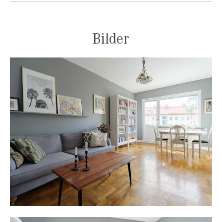
äldsta brf. De boende har tillgång till en av Stora Essingens
finaste innergårdar som omges av villaträdgårdar helt utan
insyn, här finner du en träterrass, en pergola, grill och
Bilder
gasolvärmare. Här blir grillkvällarna en sann lisa för själen.
Gemensam tvättstuga finns i huset, utrustad med två
tvättmaskiner, en torktumlare, ett torkskåp, mangel, ho och
strykbrädor. Lägenheten disponerar två förråd i källaren, varav
ett är större och ett är en matkällare. Lägg därtill en praktisk
yta reserverad för denna lägenhet utanför tvättstugan.
Stora Essingen hör till Kungsholmens stadsdelsområde och
ligger inom tullarna. Att bo på Stora Essingen har alldeles unika
fördelar. Geografiskt räknas Stora Essingen som Stockholms
mittpunkt. Här får man skärgårdskänsla mitt i stan med klippor,
badplatser, småbåtshamn men har ändå city på
cykel-/gångavstånd. Bra kommunikationer med 1:ans buss,